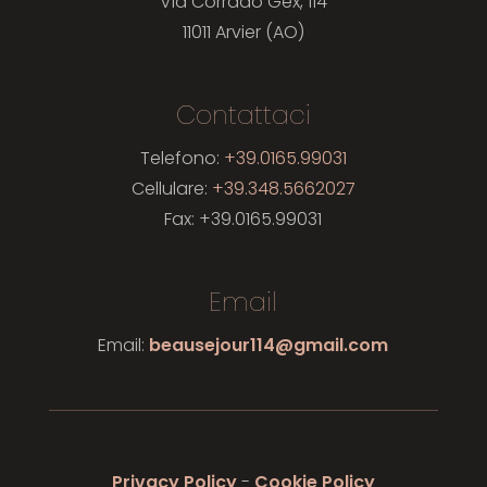
Via Corrado Gex, 114
11011 Arvier (AO)
Contattaci
Telefono:
+39.0165.99031
Cellulare:
+39.348.5662027
Fax: +39.0165.99031
Email
Email:
beausejour114@gmail.com
Privacy Policy
-
Cookie Policy